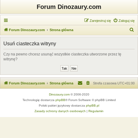
Forum Dinozaury.com
Zarejestruj się
Zaloguj się
S
Forum Dinozaury.com
Strona główna
z
Usuń ciasteczka witryny
u
k
Czy na pewno chcesz usunąć wszystkie ciasteczka utworzone przez tę
witrynę?
a
j
Forum Dinozaury.com
Strona główna
Strefa czasowa
UTC+01:00
Dinozaury.com
© 2006-2020
Technologię dostarcza
phpBB
® Forum Software © phpBB Limited
Polski pakiet językowy dostarcza
phpBB.pl
Zasady ochrony danych osobowych
|
Regulamin