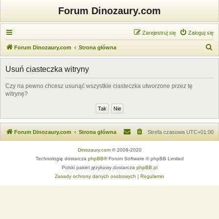
Forum Dinozaury.com
Zarejestruj się
Zaloguj się
S
Forum Dinozaury.com
Strona główna
z
Usuń ciasteczka witryny
u
k
Czy na pewno chcesz usunąć wszystkie ciasteczka utworzone przez tę
witrynę?
a
j
Forum Dinozaury.com
Strona główna
Strefa czasowa
UTC+01:00
Dinozaury.com
© 2006-2020
Technologię dostarcza
phpBB
® Forum Software © phpBB Limited
Polski pakiet językowy dostarcza
phpBB.pl
Zasady ochrony danych osobowych
|
Regulamin