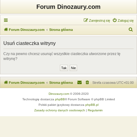
Forum Dinozaury.com
Zarejestruj się
Zaloguj się
S
Forum Dinozaury.com
Strona główna
z
Usuń ciasteczka witryny
u
k
Czy na pewno chcesz usunąć wszystkie ciasteczka utworzone przez tę
witrynę?
a
j
Forum Dinozaury.com
Strona główna
Strefa czasowa
UTC+01:00
Dinozaury.com
© 2006-2020
Technologię dostarcza
phpBB
® Forum Software © phpBB Limited
Polski pakiet językowy dostarcza
phpBB.pl
Zasady ochrony danych osobowych
|
Regulamin