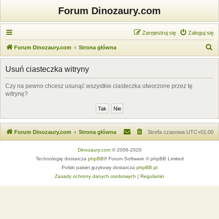
Forum Dinozaury.com
Zarejestruj się
Zaloguj się
S
Forum Dinozaury.com
Strona główna
z
Usuń ciasteczka witryny
u
k
Czy na pewno chcesz usunąć wszystkie ciasteczka utworzone przez tę
witrynę?
a
j
Forum Dinozaury.com
Strona główna
Strefa czasowa
UTC+01:00
Dinozaury.com
© 2006-2020
Technologię dostarcza
phpBB
® Forum Software © phpBB Limited
Polski pakiet językowy dostarcza
phpBB.pl
Zasady ochrony danych osobowych
|
Regulamin