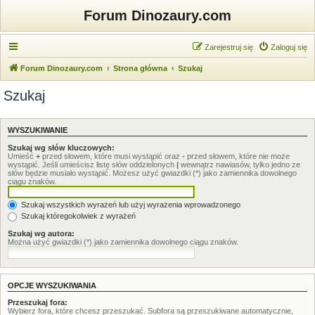
Forum Dinozaury.com
Zarejestruj się
Zaloguj się
Forum Dinozaury.com
Strona główna
Szukaj
Szukaj
WYSZUKIWANIE
Szukaj wg słów kluczowych:
Umieść
+
przed słowem, które musi wystąpić oraz
-
przed słowem, które nie może
wystąpić. Jeśli umieścisz listę słów oddzielonych
|
wewnątrz nawiasów, tylko jedno ze
słów będzie musiało wystąpić. Możesz użyć gwiazdki (*) jako zamiennika dowolnego
ciągu znaków.
Szukaj wszystkich wyrażeń lub użyj wyrażenia wprowadzonego
Szukaj któregokolwiek z wyrażeń
Szukaj wg autora:
Można użyć gwiazdki (*) jako zamiennika dowolnego ciągu znaków.
OPCJE WYSZUKIWANIA
Przeszukaj fora:
Wybierz fora, które chcesz przeszukać. Subfora są przeszukiwane automatycznie,