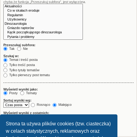
chyba że funkcja „Przeszukuj subfora”, jest wyłączona.
Przeszukaj subfora:
Tak
Nie
Szukaj w:
Temat i treść posta
Tylko treść posta
Tylko tytuły tematów
Tylko pierwszy post tematu
Wyświetl wyniki jako:
Posty
Tematy
Sortuj wyniki wg:
Rosnąco
Malejąco
Wyświetl wyniki z ostatnich:
Strona ta używa plików cookies (tzw. ciasteczka)
Wyświetl pierwsze:
znaków w poście
w celach statystycznych, reklamowych oraz