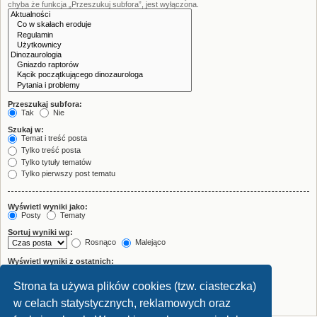
chyba że funkcja „Przeszukuj subfora”, jest wyłączona.
Przeszukaj subfora:
Tak
Nie
Szukaj w:
Temat i treść posta
Tylko treść posta
Tylko tytuły tematów
Tylko pierwszy post tematu
Wyświetl wyniki jako:
Posty
Tematy
Sortuj wyniki wg:
Rosnąco
Malejąco
Wyświetl wyniki z ostatnich:
Strona ta używa plików cookies (tzw. ciasteczka)
Wyświetl pierwsze:
znaków w poście
w celach statystycznych, reklamowych oraz