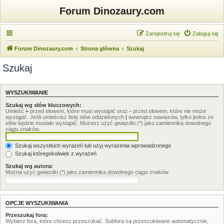
Forum Dinozaury.com
Zarejestruj się
Zaloguj się
Forum Dinozaury.com
Strona główna
Szukaj
Szukaj
WYSZUKIWANIE
Szukaj wg słów kluczowych:
Umieść
+
przed słowem, które musi wystąpić oraz
-
przed słowem, które nie może
wystąpić. Jeśli umieścisz listę słów oddzielonych
|
wewnątrz nawiasów, tylko jedno ze
słów będzie musiało wystąpić. Możesz użyć gwiazdki (*) jako zamiennika dowolnego
ciągu znaków.
Szukaj wszystkich wyrażeń lub użyj wyrażenia wprowadzonego
Szukaj któregokolwiek z wyrażeń
Szukaj wg autora:
Można użyć gwiazdki (*) jako zamiennika dowolnego ciągu znaków.
OPCJE WYSZUKIWANIA
Przeszukaj fora:
Wybierz fora, które chcesz przeszukać. Subfora są przeszukiwane automatycznie,