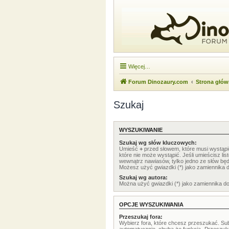
Więcej…
Forum Dinozaury.com
Strona głó
Szukaj
WYSZUKIWANIE
Szukaj wg słów kluczowych:
Umieść
+
przed słowem, które musi wystąp
które nie może wystąpić. Jeśli umieścisz li
wewnątrz nawiasów, tylko jedno ze słów będ
Możesz użyć gwiazdki (*) jako zamiennika 
Szukaj wg autora:
Można użyć gwiazdki (*) jako zamiennika d
OPCJE WYSZUKIWANIA
Przeszukaj fora:
Wybierz fora, które chcesz przeszukać. Su