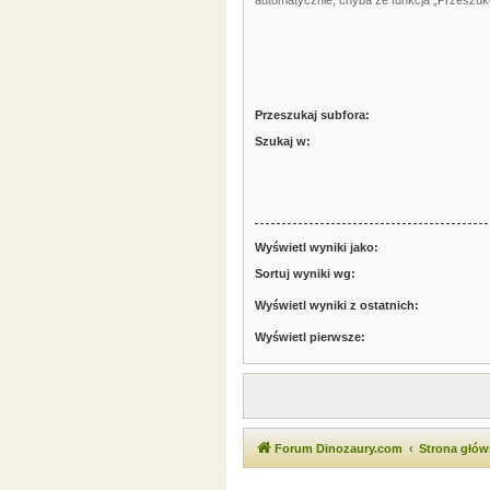
automatycznie, chyba że funkcja „Przeszuku
Przeszukaj subfora:
Szukaj w:
Wyświetl wyniki jako:
Sortuj wyniki wg:
Wyświetl wyniki z ostatnich:
Wyświetl pierwsze:
Forum Dinozaury.com
Strona głó