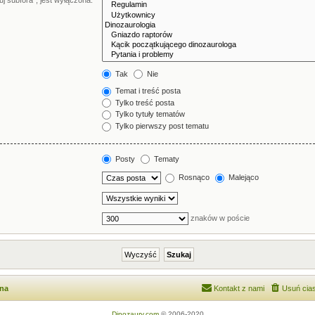
j subfora”, jest wyłączona.
Tak
Nie
Temat i treść posta
Tylko treść posta
Tylko tytuły tematów
Tylko pierwszy post tematu
Posty
Tematy
Rosnąco
Malejąco
znaków w poście
wna
Kontakt z nami
Usuń cias
Dinozaury.com
© 2006-2020