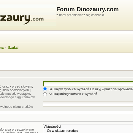
Forum Dinozaury.com
z nami przeniesiesz się w czasie...
wna
Szukaj
ić oraz
-
przed słowem,
Szukaj wszystkich wyrażeń lub użyj wyrażenia wprowad
stę słów oddzielonych
|
zie musiało wystąpić.
Szukaj któregokolwiek z wyrażeń
dowolnego ciągu znaków.
owolnego ciągu znaków.
bfora są przeszukiwane