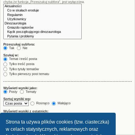
chyba że funkcja „Przeszukuj subfora”, jest wyłączona.
Przeszukaj subfora:
Tak
Nie
Szukaj w:
Temat i treść posta
Tylko treść posta
Tylko tytuły tematów
Tylko pierwszy post tematu
Wyświetl wyniki jako:
Posty
Tematy
Sortuj wyniki wg:
Rosnąco
Malejąco
Wyświetl wyniki z ostatnich:
Strona ta używa plików cookies (tzw. ciasteczka)
Wyświetl pierwsze:
znaków w poście
w celach statystycznych, reklamowych oraz