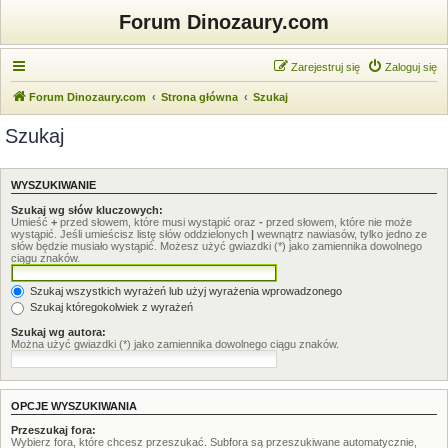
Forum Dinozaury.com
Zarejestruj się
Zaloguj się
Forum Dinozaury.com
Strona główna
Szukaj
Szukaj
WYSZUKIWANIE
Szukaj wg słów kluczowych:
Umieść
+
przed słowem, które musi wystąpić oraz
-
przed słowem, które nie może
wystąpić. Jeśli umieścisz listę słów oddzielonych
|
wewnątrz nawiasów, tylko jedno ze
słów będzie musiało wystąpić. Możesz użyć gwiazdki (*) jako zamiennika dowolnego
ciągu znaków.
Szukaj wszystkich wyrażeń lub użyj wyrażenia wprowadzonego
Szukaj któregokolwiek z wyrażeń
Szukaj wg autora:
Można użyć gwiazdki (*) jako zamiennika dowolnego ciągu znaków.
OPCJE WYSZUKIWANIA
Przeszukaj fora:
Wybierz fora, które chcesz przeszukać. Subfora są przeszukiwane automatycznie,