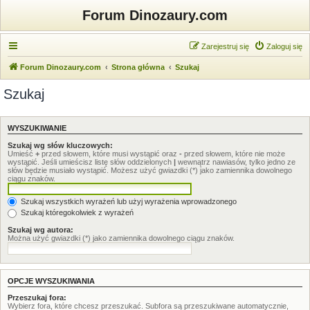
Forum Dinozaury.com
Zarejestruj się
Zaloguj się
Forum Dinozaury.com
Strona główna
Szukaj
Szukaj
WYSZUKIWANIE
Szukaj wg słów kluczowych:
Umieść
+
przed słowem, które musi wystąpić oraz
-
przed słowem, które nie może
wystąpić. Jeśli umieścisz listę słów oddzielonych
|
wewnątrz nawiasów, tylko jedno ze
słów będzie musiało wystąpić. Możesz użyć gwiazdki (*) jako zamiennika dowolnego
ciągu znaków.
Szukaj wszystkich wyrażeń lub użyj wyrażenia wprowadzonego
Szukaj któregokolwiek z wyrażeń
Szukaj wg autora:
Można użyć gwiazdki (*) jako zamiennika dowolnego ciągu znaków.
OPCJE WYSZUKIWANIA
Przeszukaj fora:
Wybierz fora, które chcesz przeszukać. Subfora są przeszukiwane automatycznie,