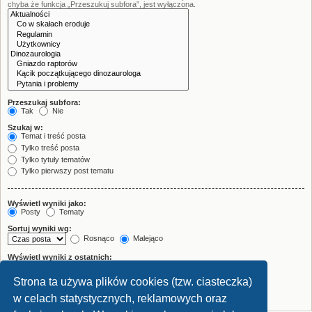
chyba że funkcja „Przeszukuj subfora”, jest wyłączona.
Przeszukaj subfora:
Tak
Nie
Szukaj w:
Temat i treść posta
Tylko treść posta
Tylko tytuły tematów
Tylko pierwszy post tematu
Wyświetl wyniki jako:
Posty
Tematy
Sortuj wyniki wg:
Rosnąco
Malejąco
Wyświetl wyniki z ostatnich:
Strona ta używa plików cookies (tzw. ciasteczka)
Wyświetl pierwsze:
znaków w poście
w celach statystycznych, reklamowych oraz