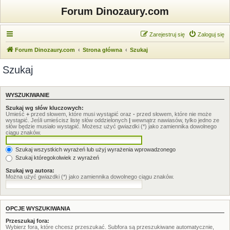
Forum Dinozaury.com
Zarejestruj się
Zaloguj się
Forum Dinozaury.com
Strona główna
Szukaj
Szukaj
WYSZUKIWANIE
Szukaj wg słów kluczowych:
Umieść
+
przed słowem, które musi wystąpić oraz
-
przed słowem, które nie może
wystąpić. Jeśli umieścisz listę słów oddzielonych
|
wewnątrz nawiasów, tylko jedno ze
słów będzie musiało wystąpić. Możesz użyć gwiazdki (*) jako zamiennika dowolnego
ciągu znaków.
Szukaj wszystkich wyrażeń lub użyj wyrażenia wprowadzonego
Szukaj któregokolwiek z wyrażeń
Szukaj wg autora:
Można użyć gwiazdki (*) jako zamiennika dowolnego ciągu znaków.
OPCJE WYSZUKIWANIA
Przeszukaj fora:
Wybierz fora, które chcesz przeszukać. Subfora są przeszukiwane automatycznie,