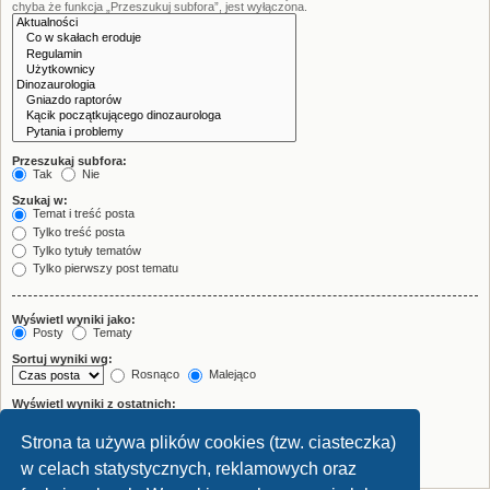
chyba że funkcja „Przeszukuj subfora”, jest wyłączona.
Przeszukaj subfora:
Tak
Nie
Szukaj w:
Temat i treść posta
Tylko treść posta
Tylko tytuły tematów
Tylko pierwszy post tematu
Wyświetl wyniki jako:
Posty
Tematy
Sortuj wyniki wg:
Rosnąco
Malejąco
Wyświetl wyniki z ostatnich:
Strona ta używa plików cookies (tzw. ciasteczka)
Wyświetl pierwsze:
znaków w poście
w celach statystycznych, reklamowych oraz