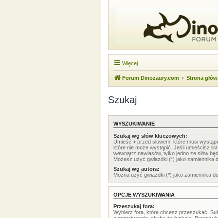
Więcej…
Forum Dinozaury.com
Strona głó
Szukaj
WYSZUKIWANIE
Szukaj wg słów kluczowych:
Umieść
+
przed słowem, które musi wystąp
które nie może wystąpić. Jeśli umieścisz li
wewnątrz nawiasów, tylko jedno ze słów będ
Możesz użyć gwiazdki (*) jako zamiennika 
Szukaj wg autora:
Można użyć gwiazdki (*) jako zamiennika d
OPCJE WYSZUKIWANIA
Przeszukaj fora:
Wybierz fora, które chcesz przeszukać. Su