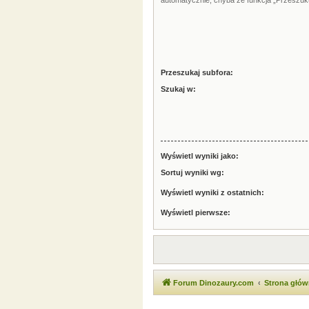
automatycznie, chyba że funkcja „Przeszuku
Przeszukaj subfora:
Szukaj w:
Wyświetl wyniki jako:
Sortuj wyniki wg:
Wyświetl wyniki z ostatnich:
Wyświetl pierwsze:
Forum Dinozaury.com
Strona głó