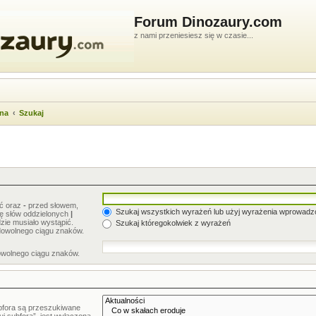
Forum Dinozaury.com
z nami przeniesiesz się w czasie...
wna
Szukaj
ić oraz
-
przed słowem,
Szukaj wszystkich wyrażeń lub użyj wyrażenia wprowad
stę słów oddzielonych
|
zie musiało wystąpić.
Szukaj któregokolwiek z wyrażeń
dowolnego ciągu znaków.
owolnego ciągu znaków.
bfora są przeszukiwane