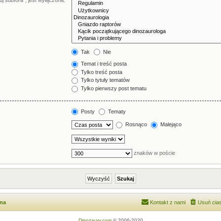
j subfora”, jest wyłączona.
Tak
Nie
Temat i treść posta
Tylko treść posta
Tylko tytuły tematów
Tylko pierwszy post tematu
Posty
Tematy
Rosnąco
Malejąco
znaków w poście
wna
Kontakt z nami
Usuń cias
Dinozaury.com
© 2006-2020