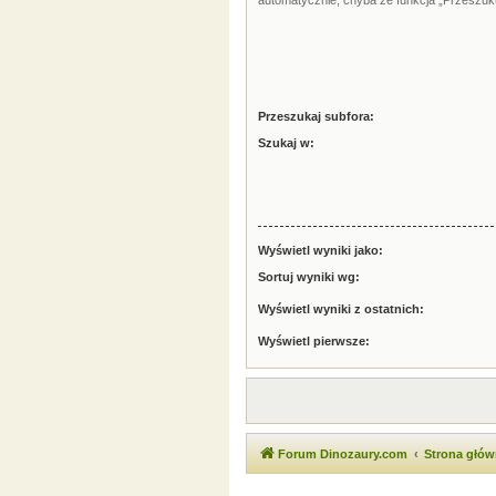
automatycznie, chyba że funkcja „Przeszuku
Przeszukaj subfora:
Szukaj w:
Wyświetl wyniki jako:
Sortuj wyniki wg:
Wyświetl wyniki z ostatnich:
Wyświetl pierwsze:
Forum Dinozaury.com
Strona głó