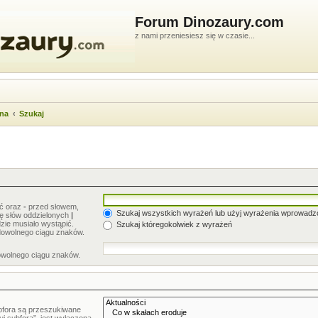
Forum Dinozaury.com
z nami przeniesiesz się w czasie...
wna
Szukaj
ić oraz
-
przed słowem,
Szukaj wszystkich wyrażeń lub użyj wyrażenia wprowad
stę słów oddzielonych
|
zie musiało wystąpić.
Szukaj któregokolwiek z wyrażeń
dowolnego ciągu znaków.
owolnego ciągu znaków.
bfora są przeszukiwane