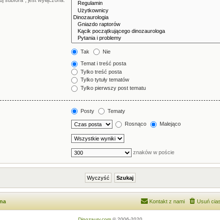
j subfora”, jest wyłączona.
Tak
Nie
Temat i treść posta
Tylko treść posta
Tylko tytuły tematów
Tylko pierwszy post tematu
Posty
Tematy
Rosnąco
Malejąco
znaków w poście
wna
Kontakt z nami
Usuń cias
Dinozaury.com
© 2006-2020