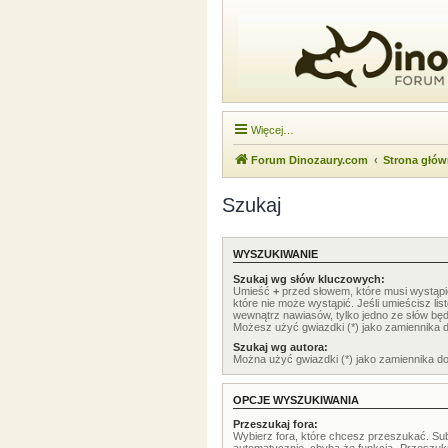
Więcej…
Forum Dinozaury.com
Strona głó
Szukaj
WYSZUKIWANIE
Szukaj wg słów kluczowych:
Umieść
+
przed słowem, które musi wystąp
które nie może wystąpić. Jeśli umieścisz li
wewnątrz nawiasów, tylko jedno ze słów będ
Możesz użyć gwiazdki (*) jako zamiennika 
Szukaj wg autora:
Można użyć gwiazdki (*) jako zamiennika d
OPCJE WYSZUKIWANIA
Przeszukaj fora:
Wybierz fora, które chcesz przeszukać. Su