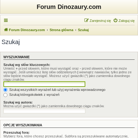
Forum Dinozaury.com
Zarejestruj się
Zaloguj się
Forum Dinozaury.com
Strona główna
Szukaj
Szukaj
WYSZUKIWANIE
Szukaj wg słów kluczowych:
Umieść
+
przed słowem, które musi wystąpić oraz
-
przed słowem, które nie może
wystąpić. Jeśli umieścisz listę słów oddzielonych
|
wewnątrz nawiasów, tylko jedno ze
słów będzie musiało wystąpić. Możesz użyć gwiazdki (*) jako zamiennika dowolnego
ciągu znaków.
Szukaj wszystkich wyrażeń lub użyj wyrażenia wprowadzonego
Szukaj któregokolwiek z wyrażeń
Szukaj wg autora:
Można użyć gwiazdki (*) jako zamiennika dowolnego ciągu znaków.
OPCJE WYSZUKIWANIA
Przeszukaj fora:
Wybierz fora, które chcesz przeszukać. Subfora są przeszukiwane automatycznie,