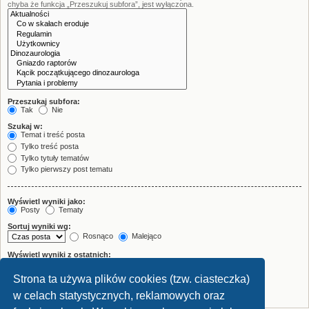
chyba że funkcja „Przeszukuj subfora”, jest wyłączona.
Przeszukaj subfora:
Tak
Nie
Szukaj w:
Temat i treść posta
Tylko treść posta
Tylko tytuły tematów
Tylko pierwszy post tematu
Wyświetl wyniki jako:
Posty
Tematy
Sortuj wyniki wg:
Rosnąco
Malejąco
Wyświetl wyniki z ostatnich:
Strona ta używa plików cookies (tzw. ciasteczka)
Wyświetl pierwsze:
znaków w poście
w celach statystycznych, reklamowych oraz