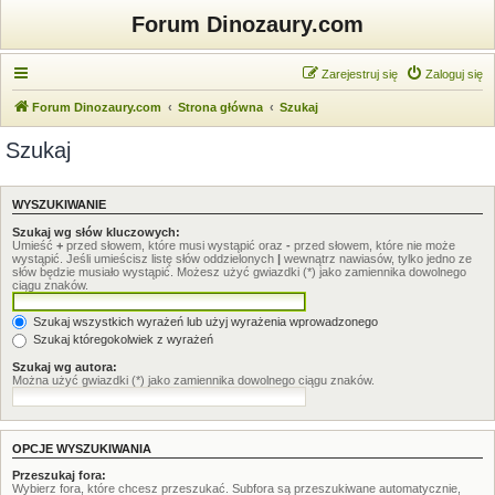
Forum Dinozaury.com
Zarejestruj się
Zaloguj się
Forum Dinozaury.com
Strona główna
Szukaj
Szukaj
WYSZUKIWANIE
Szukaj wg słów kluczowych:
Umieść
+
przed słowem, które musi wystąpić oraz
-
przed słowem, które nie może
wystąpić. Jeśli umieścisz listę słów oddzielonych
|
wewnątrz nawiasów, tylko jedno ze
słów będzie musiało wystąpić. Możesz użyć gwiazdki (*) jako zamiennika dowolnego
ciągu znaków.
Szukaj wszystkich wyrażeń lub użyj wyrażenia wprowadzonego
Szukaj któregokolwiek z wyrażeń
Szukaj wg autora:
Można użyć gwiazdki (*) jako zamiennika dowolnego ciągu znaków.
OPCJE WYSZUKIWANIA
Przeszukaj fora:
Wybierz fora, które chcesz przeszukać. Subfora są przeszukiwane automatycznie,