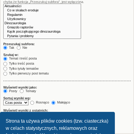
chyba że funkcja „Przeszukuj subfora”, jest wyłączona.
Przeszukaj subfora:
Tak
Nie
Szukaj w:
Temat i treść posta
Tylko treść posta
Tylko tytuły tematów
Tylko pierwszy post tematu
Wyświetl wyniki jako:
Posty
Tematy
Sortuj wyniki wg:
Rosnąco
Malejąco
Wyświetl wyniki z ostatnich:
Strona ta używa plików cookies (tzw. ciasteczka)
Wyświetl pierwsze:
znaków w poście
w celach statystycznych, reklamowych oraz