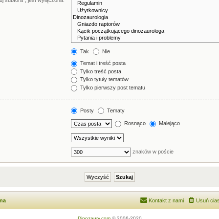
j subfora”, jest wyłączona.
Tak
Nie
Temat i treść posta
Tylko treść posta
Tylko tytuły tematów
Tylko pierwszy post tematu
Posty
Tematy
Rosnąco
Malejąco
znaków w poście
wna
Kontakt z nami
Usuń cias
Dinozaury.com
© 2006-2020