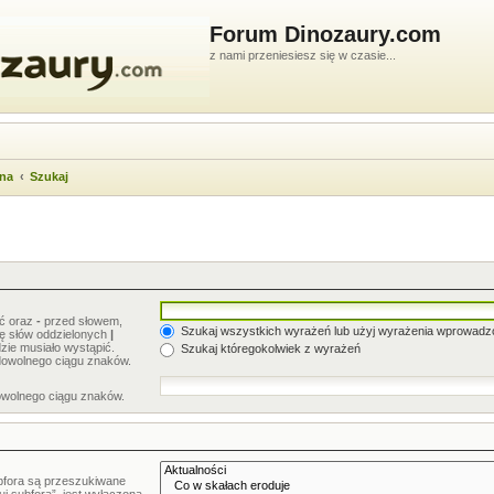
Forum Dinozaury.com
z nami przeniesiesz się w czasie...
wna
Szukaj
ić oraz
-
przed słowem,
Szukaj wszystkich wyrażeń lub użyj wyrażenia wprowad
stę słów oddzielonych
|
zie musiało wystąpić.
Szukaj któregokolwiek z wyrażeń
dowolnego ciągu znaków.
owolnego ciągu znaków.
bfora są przeszukiwane