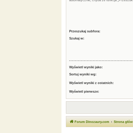
automatycznie, chyba że funkcja „Przeszuku
Przeszukaj subfora:
Szukaj w:
Wyświetl wyniki jako:
Sortuj wyniki wg:
Wyświetl wyniki z ostatnich:
Wyświetl pierwsze:
Forum Dinozaury.com
Strona głó