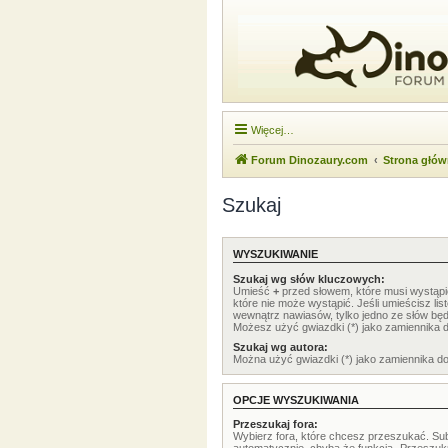
Więcej…
Forum Dinozaury.com
Strona głó
Szukaj
WYSZUKIWANIE
Szukaj wg słów kluczowych:
Umieść
+
przed słowem, które musi wystąp
które nie może wystąpić. Jeśli umieścisz li
wewnątrz nawiasów, tylko jedno ze słów będ
Możesz użyć gwiazdki (*) jako zamiennika 
Szukaj wg autora:
Można użyć gwiazdki (*) jako zamiennika d
OPCJE WYSZUKIWANIA
Przeszukaj fora:
Wybierz fora, które chcesz przeszukać. Su