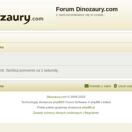
Forum Dinozaury.com
z nami przeniesiesz się w czasie...
wna
arki. Spróbuj ponownie za 1 sekundę.
wna
Kontakt z nami
Usuń cias
Dinozaury.com
© 2006-2020
Technologię dostarcza
phpBB
® Forum Software © phpBB Limited
Polski pakiet językowy dostarcza
phpBB.pl
Zasady ochrony danych osobowych
|
Regulamin