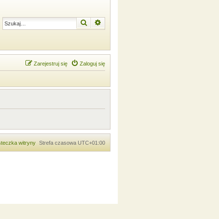
Szukaj
Wyszukiwanie zaawansowane
Zarejestruj się
Zaloguj się
teczka witryny
Strefa czasowa
UTC+01:00