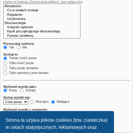
chyba że funkcja „Przeszukuj subfora”, jest wyłączona.
Przeszukaj subfora:
Tak
Nie
Szukaj w:
Temat i treść posta
Tylko treść posta
Tylko tytuły tematów
Tylko pierwszy post tematu
Wyświetl wyniki jako:
Posty
Tematy
Sortuj wyniki wg:
Rosnąco
Malejąco
Wyświetl wyniki z ostatnich:
Strona ta używa plików cookies (tzw. ciasteczka)
Wyświetl pierwsze:
znaków w poście
w celach statystycznych, reklamowych oraz