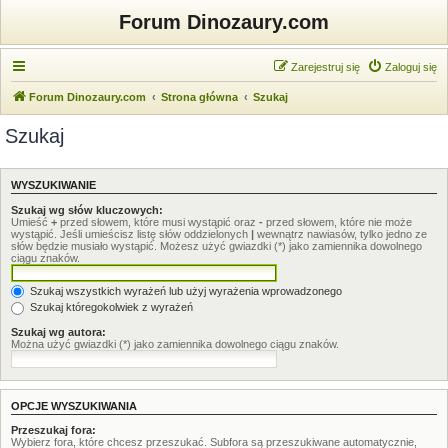
Forum Dinozaury.com
Zarejestruj się
Zaloguj się
Forum Dinozaury.com
Strona główna
Szukaj
Szukaj
WYSZUKIWANIE
Szukaj wg słów kluczowych:
Umieść
+
przed słowem, które musi wystąpić oraz
-
przed słowem, które nie może
wystąpić. Jeśli umieścisz listę słów oddzielonych
|
wewnątrz nawiasów, tylko jedno ze
słów będzie musiało wystąpić. Możesz użyć gwiazdki (*) jako zamiennika dowolnego
ciągu znaków.
Szukaj wszystkich wyrażeń lub użyj wyrażenia wprowadzonego
Szukaj któregokolwiek z wyrażeń
Szukaj wg autora:
Można użyć gwiazdki (*) jako zamiennika dowolnego ciągu znaków.
OPCJE WYSZUKIWANIA
Przeszukaj fora:
Wybierz fora, które chcesz przeszukać. Subfora są przeszukiwane automatycznie,