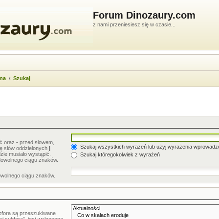
Forum Dinozaury.com
z nami przeniesiesz się w czasie...
wna
Szukaj
ić oraz
-
przed słowem,
Szukaj wszystkich wyrażeń lub użyj wyrażenia wprowad
stę słów oddzielonych
|
zie musiało wystąpić.
Szukaj któregokolwiek z wyrażeń
dowolnego ciągu znaków.
owolnego ciągu znaków.
bfora są przeszukiwane