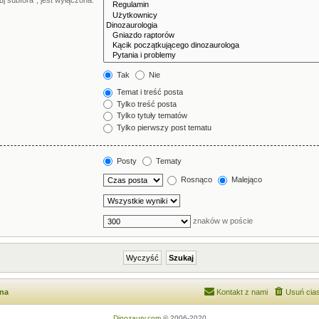
j subfora”, jest wyłączona.
Tak
Nie
Temat i treść posta
Tylko treść posta
Tylko tytuły tematów
Tylko pierwszy post tematu
Posty
Tematy
Rosnąco
Malejąco
znaków w poście
wna
Kontakt z nami
Usuń cias
Dinozaury.com
© 2006-2020