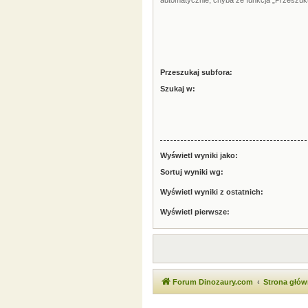
automatycznie, chyba że funkcja „Przeszuku
Przeszukaj subfora:
Szukaj w:
Wyświetl wyniki jako:
Sortuj wyniki wg:
Wyświetl wyniki z ostatnich:
Wyświetl pierwsze:
Forum Dinozaury.com
Strona głó