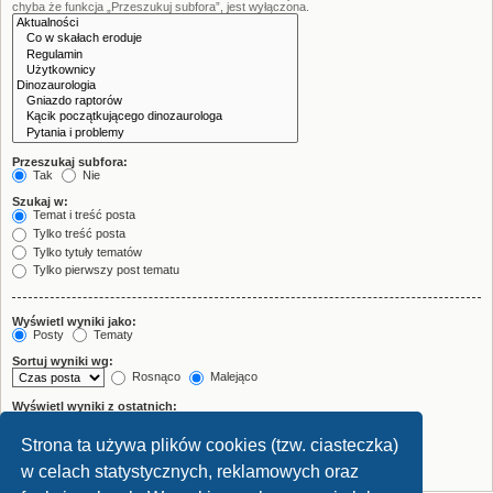
chyba że funkcja „Przeszukuj subfora”, jest wyłączona.
Przeszukaj subfora:
Tak
Nie
Szukaj w:
Temat i treść posta
Tylko treść posta
Tylko tytuły tematów
Tylko pierwszy post tematu
Wyświetl wyniki jako:
Posty
Tematy
Sortuj wyniki wg:
Rosnąco
Malejąco
Wyświetl wyniki z ostatnich:
Strona ta używa plików cookies (tzw. ciasteczka)
Wyświetl pierwsze:
znaków w poście
w celach statystycznych, reklamowych oraz