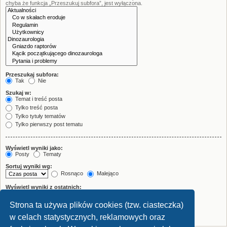
chyba że funkcja „Przeszukuj subfora”, jest wyłączona.
Przeszukaj subfora:
Tak
Nie
Szukaj w:
Temat i treść posta
Tylko treść posta
Tylko tytuły tematów
Tylko pierwszy post tematu
Wyświetl wyniki jako:
Posty
Tematy
Sortuj wyniki wg:
Rosnąco
Malejąco
Wyświetl wyniki z ostatnich:
Strona ta używa plików cookies (tzw. ciasteczka)
Wyświetl pierwsze:
znaków w poście
w celach statystycznych, reklamowych oraz