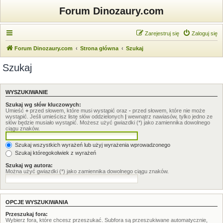
Forum Dinozaury.com
Zarejestruj się
Zaloguj się
Forum Dinozaury.com
Strona główna
Szukaj
Szukaj
WYSZUKIWANIE
Szukaj wg słów kluczowych:
Umieść
+
przed słowem, które musi wystąpić oraz
-
przed słowem, które nie może
wystąpić. Jeśli umieścisz listę słów oddzielonych
|
wewnątrz nawiasów, tylko jedno ze
słów będzie musiało wystąpić. Możesz użyć gwiazdki (*) jako zamiennika dowolnego
ciągu znaków.
Szukaj wszystkich wyrażeń lub użyj wyrażenia wprowadzonego
Szukaj któregokolwiek z wyrażeń
Szukaj wg autora:
Można użyć gwiazdki (*) jako zamiennika dowolnego ciągu znaków.
OPCJE WYSZUKIWANIA
Przeszukaj fora:
Wybierz fora, które chcesz przeszukać. Subfora są przeszukiwane automatycznie,