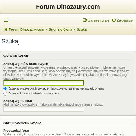
Forum Dinozaury.com
Zarejestruj się
Zaloguj się
Forum Dinozaury.com
Strona główna
Szukaj
Szukaj
WYSZUKIWANIE
Szukaj wg słów kluczowych:
Umieść
+
przed słowem, które musi wystąpić oraz
-
przed słowem, które nie może
wystąpić. Jeśli umieścisz listę słów oddzielonych
|
wewnątrz nawiasów, tylko jedno ze
słów będzie musiało wystąpić. Możesz użyć gwiazdki (*) jako zamiennika dowolnego
ciągu znaków.
Szukaj wszystkich wyrażeń lub użyj wyrażenia wprowadzonego
Szukaj któregokolwiek z wyrażeń
Szukaj wg autora:
Można użyć gwiazdki (*) jako zamiennika dowolnego ciągu znaków.
OPCJE WYSZUKIWANIA
Przeszukaj fora:
Wybierz fora, które chcesz przeszukać. Subfora są przeszukiwane automatycznie,