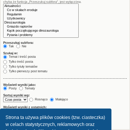
chyba że funkcja „Przeszukuj subfora”, jest wyłączona.
Przeszukaj subfora:
Tak
Nie
Szukaj w:
Temat i treść posta
Tylko treść posta
Tylko tytuły tematów
Tylko pierwszy post tematu
Wyświetl wyniki jako:
Posty
Tematy
Sortuj wyniki wg:
Rosnąco
Malejąco
Wyświetl wyniki z ostatnich:
Strona ta używa plików cookies (tzw. ciasteczka)
Wyświetl pierwsze:
znaków w poście
w celach statystycznych, reklamowych oraz