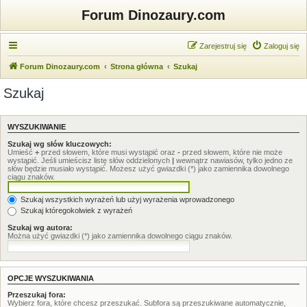
Forum Dinozaury.com
Zarejestruj się
Zaloguj się
Forum Dinozaury.com
Strona główna
Szukaj
Szukaj
WYSZUKIWANIE
Szukaj wg słów kluczowych:
Umieść
+
przed słowem, które musi wystąpić oraz
-
przed słowem, które nie może
wystąpić. Jeśli umieścisz listę słów oddzielonych
|
wewnątrz nawiasów, tylko jedno ze
słów będzie musiało wystąpić. Możesz użyć gwiazdki (*) jako zamiennika dowolnego
ciągu znaków.
Szukaj wszystkich wyrażeń lub użyj wyrażenia wprowadzonego
Szukaj któregokolwiek z wyrażeń
Szukaj wg autora:
Można użyć gwiazdki (*) jako zamiennika dowolnego ciągu znaków.
OPCJE WYSZUKIWANIA
Przeszukaj fora:
Wybierz fora, które chcesz przeszukać. Subfora są przeszukiwane automatycznie,