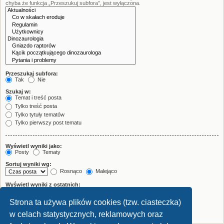
chyba że funkcja „Przeszukuj subfora”, jest wyłączona.
Przeszukaj subfora:
Tak
Nie
Szukaj w:
Temat i treść posta
Tylko treść posta
Tylko tytuły tematów
Tylko pierwszy post tematu
Wyświetl wyniki jako:
Posty
Tematy
Sortuj wyniki wg:
Rosnąco
Malejąco
Wyświetl wyniki z ostatnich:
Strona ta używa plików cookies (tzw. ciasteczka)
Wyświetl pierwsze:
znaków w poście
w celach statystycznych, reklamowych oraz