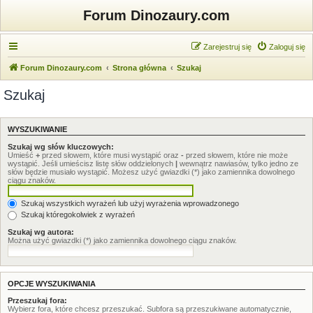
Forum Dinozaury.com
Zarejestruj się
Zaloguj się
Forum Dinozaury.com
Strona główna
Szukaj
Szukaj
WYSZUKIWANIE
Szukaj wg słów kluczowych:
Umieść
+
przed słowem, które musi wystąpić oraz
-
przed słowem, które nie może
wystąpić. Jeśli umieścisz listę słów oddzielonych
|
wewnątrz nawiasów, tylko jedno ze
słów będzie musiało wystąpić. Możesz użyć gwiazdki (*) jako zamiennika dowolnego
ciągu znaków.
Szukaj wszystkich wyrażeń lub użyj wyrażenia wprowadzonego
Szukaj któregokolwiek z wyrażeń
Szukaj wg autora:
Można użyć gwiazdki (*) jako zamiennika dowolnego ciągu znaków.
OPCJE WYSZUKIWANIA
Przeszukaj fora:
Wybierz fora, które chcesz przeszukać. Subfora są przeszukiwane automatycznie,