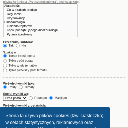
chyba że funkcja „Przeszukuj subfora”, jest wyłączona.
Przeszukaj subfora:
Tak
Nie
Szukaj w:
Temat i treść posta
Tylko treść posta
Tylko tytuły tematów
Tylko pierwszy post tematu
Wyświetl wyniki jako:
Posty
Tematy
Sortuj wyniki wg:
Rosnąco
Malejąco
Wyświetl wyniki z ostatnich:
Strona ta używa plików cookies (tzw. ciasteczka)
Wyświetl pierwsze:
znaków w poście
w celach statystycznych, reklamowych oraz