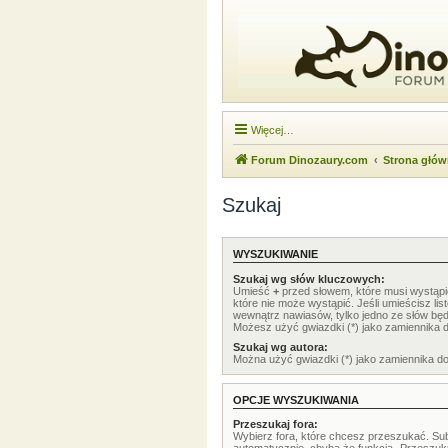
Więcej…
Forum Dinozaury.com
Strona głó
Szukaj
WYSZUKIWANIE
Szukaj wg słów kluczowych:
Umieść
+
przed słowem, które musi wystąp
które nie może wystąpić. Jeśli umieścisz li
wewnątrz nawiasów, tylko jedno ze słów będ
Możesz użyć gwiazdki (*) jako zamiennika 
Szukaj wg autora:
Można użyć gwiazdki (*) jako zamiennika d
OPCJE WYSZUKIWANIA
Przeszukaj fora:
Wybierz fora, które chcesz przeszukać. Su