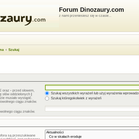
Forum Dinozaury.com
z nami przeniesiesz się w czasie...
wna
Szukaj
ić oraz
-
przed słowem,
Szukaj wszystkich wyrażeń lub użyj wyrażenia wprowad
stę słów oddzielonych
|
zie musiało wystąpić.
Szukaj któregokolwiek z wyrażeń
dowolnego ciągu znaków.
owolnego ciągu znaków.
bfora są przeszukiwane