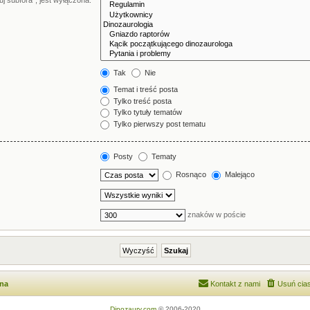
j subfora”, jest wyłączona.
Tak
Nie
Temat i treść posta
Tylko treść posta
Tylko tytuły tematów
Tylko pierwszy post tematu
Posty
Tematy
Rosnąco
Malejąco
znaków w poście
wna
Kontakt z nami
Usuń cias
Dinozaury.com
© 2006-2020