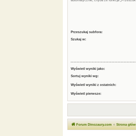
automatycznie, chyba że funkcja „Przeszuku
Przeszukaj subfora:
Szukaj w:
Wyświetl wyniki jako:
Sortuj wyniki wg:
Wyświetl wyniki z ostatnich:
Wyświetl pierwsze:
Forum Dinozaury.com
Strona głó