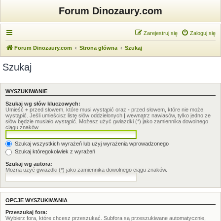
Forum Dinozaury.com
Zarejestruj się
Zaloguj się
Forum Dinozaury.com
Strona główna
Szukaj
Szukaj
WYSZUKIWANIE
Szukaj wg słów kluczowych:
Umieść
+
przed słowem, które musi wystąpić oraz
-
przed słowem, które nie może
wystąpić. Jeśli umieścisz listę słów oddzielonych
|
wewnątrz nawiasów, tylko jedno ze
słów będzie musiało wystąpić. Możesz użyć gwiazdki (*) jako zamiennika dowolnego
ciągu znaków.
Szukaj wszystkich wyrażeń lub użyj wyrażenia wprowadzonego
Szukaj któregokolwiek z wyrażeń
Szukaj wg autora:
Można użyć gwiazdki (*) jako zamiennika dowolnego ciągu znaków.
OPCJE WYSZUKIWANIA
Przeszukaj fora:
Wybierz fora, które chcesz przeszukać. Subfora są przeszukiwane automatycznie,