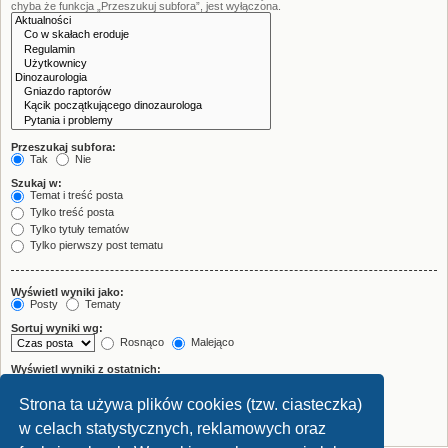
chyba że funkcja „Przeszukuj subfora”, jest wyłączona.
Przeszukaj subfora:
Tak
Nie
Szukaj w:
Temat i treść posta
Tylko treść posta
Tylko tytuły tematów
Tylko pierwszy post tematu
Wyświetl wyniki jako:
Posty
Tematy
Sortuj wyniki wg:
Rosnąco
Malejąco
Wyświetl wyniki z ostatnich:
Strona ta używa plików cookies (tzw. ciasteczka)
Wyświetl pierwsze:
znaków w poście
w celach statystycznych, reklamowych oraz