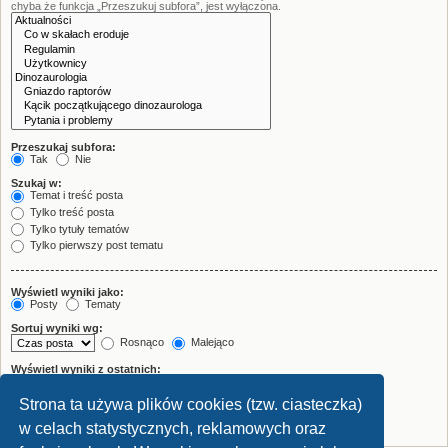
chyba że funkcja „Przeszukuj subfora”, jest wyłączona.
Przeszukaj subfora:
Tak
Nie
Szukaj w:
Temat i treść posta
Tylko treść posta
Tylko tytuły tematów
Tylko pierwszy post tematu
Wyświetl wyniki jako:
Posty
Tematy
Sortuj wyniki wg:
Rosnąco
Malejąco
Wyświetl wyniki z ostatnich:
Strona ta używa plików cookies (tzw. ciasteczka)
Wyświetl pierwsze:
znaków w poście
w celach statystycznych, reklamowych oraz