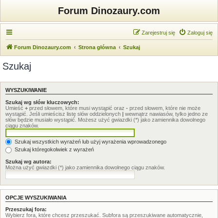
Forum Dinozaury.com
Zarejestruj się
Zaloguj się
Forum Dinozaury.com
Strona główna
Szukaj
Szukaj
WYSZUKIWANIE
Szukaj wg słów kluczowych:
Umieść
+
przed słowem, które musi wystąpić oraz
-
przed słowem, które nie może
wystąpić. Jeśli umieścisz listę słów oddzielonych
|
wewnątrz nawiasów, tylko jedno ze
słów będzie musiało wystąpić. Możesz użyć gwiazdki (*) jako zamiennika dowolnego
ciągu znaków.
Szukaj wszystkich wyrażeń lub użyj wyrażenia wprowadzonego
Szukaj któregokolwiek z wyrażeń
Szukaj wg autora:
Można użyć gwiazdki (*) jako zamiennika dowolnego ciągu znaków.
OPCJE WYSZUKIWANIA
Przeszukaj fora:
Wybierz fora, które chcesz przeszukać. Subfora są przeszukiwane automatycznie,