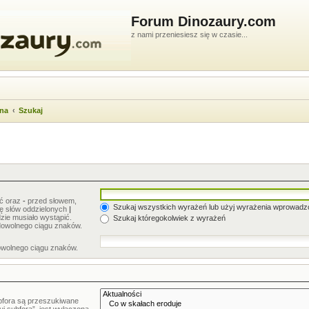
Forum Dinozaury.com
z nami przeniesiesz się w czasie...
wna
Szukaj
ić oraz
-
przed słowem,
Szukaj wszystkich wyrażeń lub użyj wyrażenia wprowad
stę słów oddzielonych
|
zie musiało wystąpić.
Szukaj któregokolwiek z wyrażeń
dowolnego ciągu znaków.
owolnego ciągu znaków.
bfora są przeszukiwane