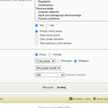
j subfora”, jest wyłączona.
Tak
Nie
Temat i treść posta
Tylko treść posta
Tylko tytuły tematów
Tylko pierwszy post tematu
Posty
Tematy
Rosnąco
Malejąco
znaków w poście
wna
Kontakt z nami
Usuń cias
Dinozaury.com
© 2006-2020