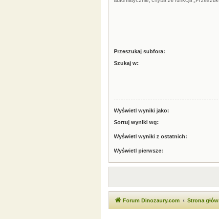
automatycznie, chyba że funkcja „Przeszuku
Przeszukaj subfora:
Szukaj w:
Wyświetl wyniki jako:
Sortuj wyniki wg:
Wyświetl wyniki z ostatnich:
Wyświetl pierwsze:
Forum Dinozaury.com
Strona głó