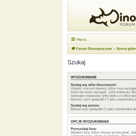
Więcej…
Forum Dinozaury.com
Strona głó
Szukaj
WYSZUKIWANIE
Szukaj wg słów kluczowych:
Umieść
+
przed słowem, które musi wystąp
które nie może wystąpić. Jeśli umieścisz li
wewnątrz nawiasów, tylko jedno ze słów będ
Możesz użyć gwiazdki (*) jako zamiennika 
Szukaj wg autora:
Można użyć gwiazdki (*) jako zamiennika d
OPCJE WYSZUKIWANIA
Przeszukaj fora:
Wybierz fora, które chcesz przeszukać. Su