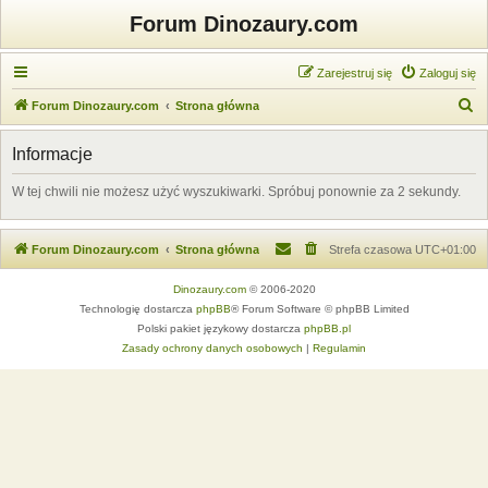
Forum Dinozaury.com
Zarejestruj się
Zaloguj się
S
Forum Dinozaury.com
Strona główna
z
Informacje
u
k
W tej chwili nie możesz użyć wyszukiwarki. Spróbuj ponownie za 2 sekundy.
a
j
Forum Dinozaury.com
Strona główna
Strefa czasowa
UTC+01:00
Dinozaury.com
© 2006-2020
Technologię dostarcza
phpBB
® Forum Software © phpBB Limited
Polski pakiet językowy dostarcza
phpBB.pl
Zasady ochrony danych osobowych
|
Regulamin