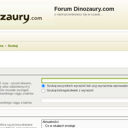
Forum Dinozaury.com
z nami przeniesiesz się w czasie...
wna
Szukaj
ić oraz
-
przed słowem,
Szukaj wszystkich wyrażeń lub użyj wyrażenia wprowad
stę słów oddzielonych
|
zie musiało wystąpić.
Szukaj któregokolwiek z wyrażeń
dowolnego ciągu znaków.
owolnego ciągu znaków.
bfora są przeszukiwane