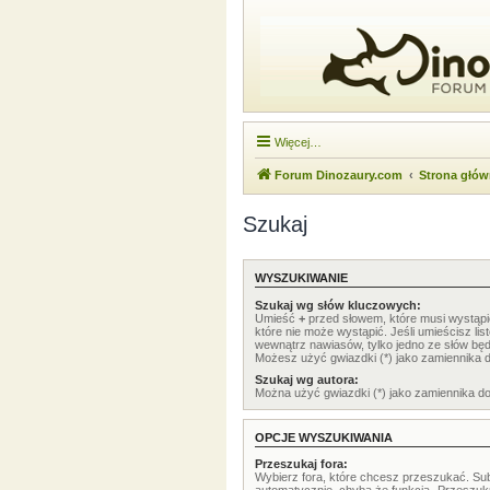
Więcej…
Forum Dinozaury.com
Strona głó
Szukaj
WYSZUKIWANIE
Szukaj wg słów kluczowych:
Umieść
+
przed słowem, które musi wystąp
które nie może wystąpić. Jeśli umieścisz li
wewnątrz nawiasów, tylko jedno ze słów będ
Możesz użyć gwiazdki (*) jako zamiennika 
Szukaj wg autora:
Można użyć gwiazdki (*) jako zamiennika d
OPCJE WYSZUKIWANIA
Przeszukaj fora:
Wybierz fora, które chcesz przeszukać. Su