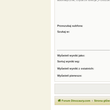
automatycznie, chyba że funkcja „Przeszuku
Przeszukaj subfora:
Szukaj w:
Wyświetl wyniki jako:
Sortuj wyniki wg:
Wyświetl wyniki z ostatnich:
Wyświetl pierwsze:
Forum Dinozaury.com
Strona głó