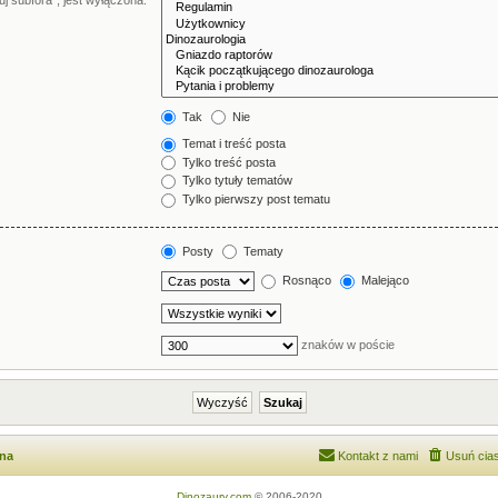
j subfora”, jest wyłączona.
Tak
Nie
Temat i treść posta
Tylko treść posta
Tylko tytuły tematów
Tylko pierwszy post tematu
Posty
Tematy
Rosnąco
Malejąco
znaków w poście
wna
Kontakt z nami
Usuń cias
Dinozaury.com
© 2006-2020