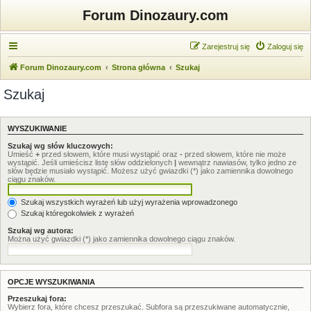
Forum Dinozaury.com
Zarejestruj się
Zaloguj się
Forum Dinozaury.com
Strona główna
Szukaj
Szukaj
WYSZUKIWANIE
Szukaj wg słów kluczowych:
Umieść
+
przed słowem, które musi wystąpić oraz
-
przed słowem, które nie może
wystąpić. Jeśli umieścisz listę słów oddzielonych
|
wewnątrz nawiasów, tylko jedno ze
słów będzie musiało wystąpić. Możesz użyć gwiazdki (*) jako zamiennika dowolnego
ciągu znaków.
Szukaj wszystkich wyrażeń lub użyj wyrażenia wprowadzonego
Szukaj któregokolwiek z wyrażeń
Szukaj wg autora:
Można użyć gwiazdki (*) jako zamiennika dowolnego ciągu znaków.
OPCJE WYSZUKIWANIA
Przeszukaj fora:
Wybierz fora, które chcesz przeszukać. Subfora są przeszukiwane automatycznie,