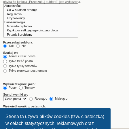
chyba że funkcja „Przeszukuj subfora”, jest wyłączona.
Przeszukaj subfora:
Tak
Nie
Szukaj w:
Temat i treść posta
Tylko treść posta
Tylko tytuły tematów
Tylko pierwszy post tematu
Wyświetl wyniki jako:
Posty
Tematy
Sortuj wyniki wg:
Rosnąco
Malejąco
Wyświetl wyniki z ostatnich:
Strona ta używa plików cookies (tzw. ciasteczka)
Wyświetl pierwsze:
znaków w poście
w celach statystycznych, reklamowych oraz