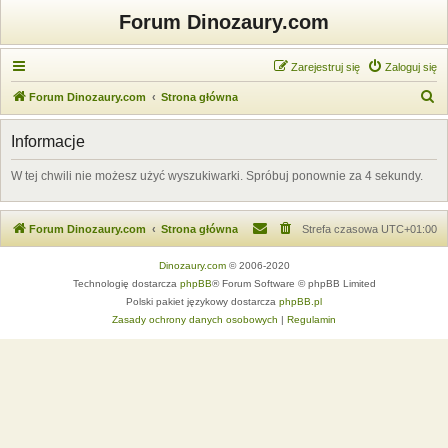
Forum Dinozaury.com
Zarejestruj się
Zaloguj się
S
Forum Dinozaury.com
Strona główna
z
Informacje
u
k
W tej chwili nie możesz użyć wyszukiwarki. Spróbuj ponownie za 4 sekundy.
a
j
Forum Dinozaury.com
Strona główna
Strefa czasowa
UTC+01:00
Dinozaury.com
© 2006-2020
Technologię dostarcza
phpBB
® Forum Software © phpBB Limited
Polski pakiet językowy dostarcza
phpBB.pl
Zasady ochrony danych osobowych
|
Regulamin