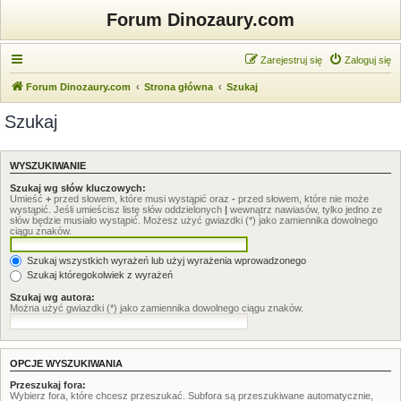
Forum Dinozaury.com
Zarejestruj się
Zaloguj się
Forum Dinozaury.com
Strona główna
Szukaj
Szukaj
WYSZUKIWANIE
Szukaj wg słów kluczowych:
Umieść
+
przed słowem, które musi wystąpić oraz
-
przed słowem, które nie może
wystąpić. Jeśli umieścisz listę słów oddzielonych
|
wewnątrz nawiasów, tylko jedno ze
słów będzie musiało wystąpić. Możesz użyć gwiazdki (*) jako zamiennika dowolnego
ciągu znaków.
Szukaj wszystkich wyrażeń lub użyj wyrażenia wprowadzonego
Szukaj któregokolwiek z wyrażeń
Szukaj wg autora:
Można użyć gwiazdki (*) jako zamiennika dowolnego ciągu znaków.
OPCJE WYSZUKIWANIA
Przeszukaj fora:
Wybierz fora, które chcesz przeszukać. Subfora są przeszukiwane automatycznie,