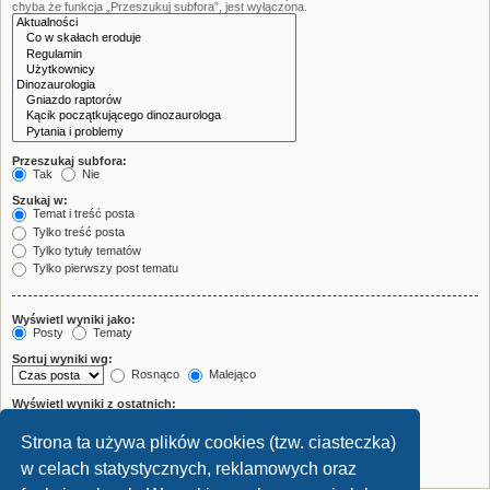
chyba że funkcja „Przeszukuj subfora”, jest wyłączona.
Przeszukaj subfora:
Tak
Nie
Szukaj w:
Temat i treść posta
Tylko treść posta
Tylko tytuły tematów
Tylko pierwszy post tematu
Wyświetl wyniki jako:
Posty
Tematy
Sortuj wyniki wg:
Rosnąco
Malejąco
Wyświetl wyniki z ostatnich:
Strona ta używa plików cookies (tzw. ciasteczka)
Wyświetl pierwsze:
znaków w poście
w celach statystycznych, reklamowych oraz