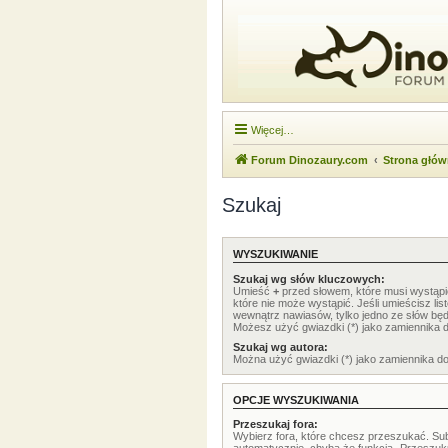
Więcej…
Forum Dinozaury.com
Strona głó
Szukaj
WYSZUKIWANIE
Szukaj wg słów kluczowych:
Umieść
+
przed słowem, które musi wystąp
które nie może wystąpić. Jeśli umieścisz li
wewnątrz nawiasów, tylko jedno ze słów będ
Możesz użyć gwiazdki (*) jako zamiennika 
Szukaj wg autora:
Można użyć gwiazdki (*) jako zamiennika d
OPCJE WYSZUKIWANIA
Przeszukaj fora:
Wybierz fora, które chcesz przeszukać. Su