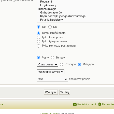
j subfora”, jest wyłączona.
Tak
Nie
Temat i treść posta
Tylko treść posta
Tylko tytuły tematów
Tylko pierwszy post tematu
Posty
Tematy
Rosnąco
Malejąco
znaków w poście
wna
Kontakt z nami
Usuń cias
Dinozaury.com
© 2006-2020