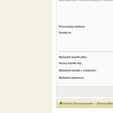
automatycznie, chyba że funkcja „Przeszuku
Przeszukaj subfora:
Szukaj w:
Wyświetl wyniki jako:
Sortuj wyniki wg:
Wyświetl wyniki z ostatnich:
Wyświetl pierwsze:
Forum Dinozaury.com
Strona głó