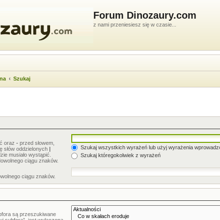
Forum Dinozaury.com
z nami przeniesiesz się w czasie...
wna
Szukaj
ić oraz
-
przed słowem,
Szukaj wszystkich wyrażeń lub użyj wyrażenia wprowad
stę słów oddzielonych
|
zie musiało wystąpić.
Szukaj któregokolwiek z wyrażeń
dowolnego ciągu znaków.
owolnego ciągu znaków.
bfora są przeszukiwane