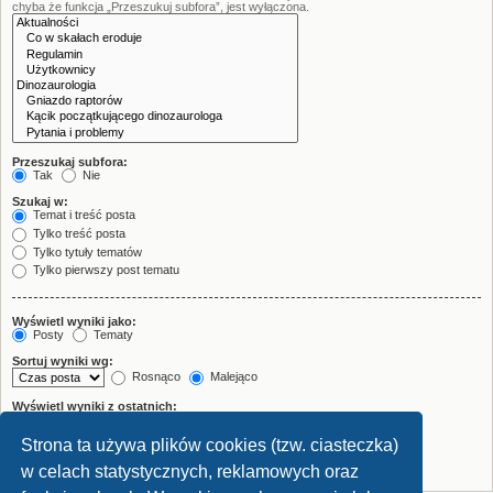
chyba że funkcja „Przeszukuj subfora”, jest wyłączona.
Przeszukaj subfora:
Tak
Nie
Szukaj w:
Temat i treść posta
Tylko treść posta
Tylko tytuły tematów
Tylko pierwszy post tematu
Wyświetl wyniki jako:
Posty
Tematy
Sortuj wyniki wg:
Rosnąco
Malejąco
Wyświetl wyniki z ostatnich:
Strona ta używa plików cookies (tzw. ciasteczka)
Wyświetl pierwsze:
znaków w poście
w celach statystycznych, reklamowych oraz