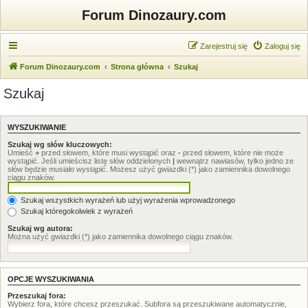
Forum Dinozaury.com
Zarejestruj się
Zaloguj się
Forum Dinozaury.com
Strona główna
Szukaj
Szukaj
WYSZUKIWANIE
Szukaj wg słów kluczowych:
Umieść
+
przed słowem, które musi wystąpić oraz
-
przed słowem, które nie może
wystąpić. Jeśli umieścisz listę słów oddzielonych
|
wewnątrz nawiasów, tylko jedno ze
słów będzie musiało wystąpić. Możesz użyć gwiazdki (*) jako zamiennika dowolnego
ciągu znaków.
Szukaj wszystkich wyrażeń lub użyj wyrażenia wprowadzonego
Szukaj któregokolwiek z wyrażeń
Szukaj wg autora:
Można użyć gwiazdki (*) jako zamiennika dowolnego ciągu znaków.
OPCJE WYSZUKIWANIA
Przeszukaj fora:
Wybierz fora, które chcesz przeszukać. Subfora są przeszukiwane automatycznie,