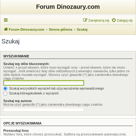
Forum Dinozaury.com
Zarejestruj się
Zaloguj się
Forum Dinozaury.com
Strona główna
Szukaj
Szukaj
WYSZUKIWANIE
Szukaj wg słów kluczowych:
Umieść
+
przed słowem, które musi wystąpić oraz
-
przed słowem, które nie może
wystąpić. Jeśli umieścisz listę słów oddzielonych
|
wewnątrz nawiasów, tylko jedno ze
słów będzie musiało wystąpić. Możesz użyć gwiazdki (*) jako zamiennika dowolnego
ciągu znaków.
Szukaj wszystkich wyrażeń lub użyj wyrażenia wprowadzonego
Szukaj któregokolwiek z wyrażeń
Szukaj wg autora:
Można użyć gwiazdki (*) jako zamiennika dowolnego ciągu znaków.
OPCJE WYSZUKIWANIA
Przeszukaj fora:
Wybierz fora, które chcesz przeszukać. Subfora są przeszukiwane automatycznie,