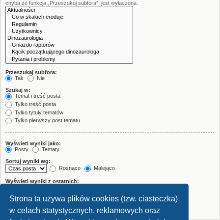
chyba że funkcja „Przeszukuj subfora”, jest wyłączona.
Przeszukaj subfora:
Tak
Nie
Szukaj w:
Temat i treść posta
Tylko treść posta
Tylko tytuły tematów
Tylko pierwszy post tematu
Wyświetl wyniki jako:
Posty
Tematy
Sortuj wyniki wg:
Rosnąco
Malejąco
Wyświetl wyniki z ostatnich:
Strona ta używa plików cookies (tzw. ciasteczka)
Wyświetl pierwsze:
znaków w poście
w celach statystycznych, reklamowych oraz