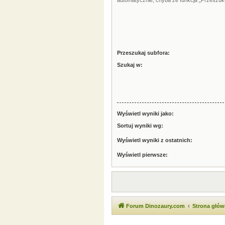
automatycznie, chyba że funkcja „Przeszuku
Przeszukaj subfora:
Szukaj w:
Wyświetl wyniki jako:
Sortuj wyniki wg:
Wyświetl wyniki z ostatnich:
Wyświetl pierwsze:
Forum Dinozaury.com
Strona głó