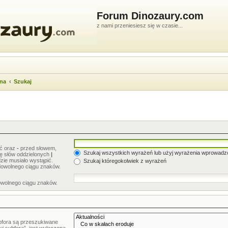
Forum Dinozaury.com
z nami przeniesiesz się w czasie...
wna
Szukaj
ić oraz
-
przed słowem,
Szukaj wszystkich wyrażeń lub użyj wyrażenia wprowad
stę słów oddzielonych
|
zie musiało wystąpić.
Szukaj któregokolwiek z wyrażeń
dowolnego ciągu znaków.
owolnego ciągu znaków.
bfora są przeszukiwane