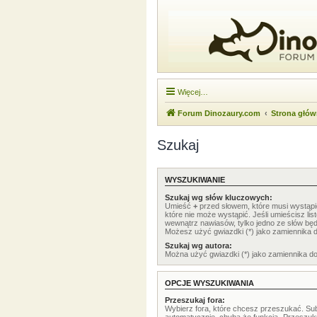
Więcej…
Forum Dinozaury.com
Strona głó
Szukaj
WYSZUKIWANIE
Szukaj wg słów kluczowych:
Umieść
+
przed słowem, które musi wystąp
które nie może wystąpić. Jeśli umieścisz li
wewnątrz nawiasów, tylko jedno ze słów będ
Możesz użyć gwiazdki (*) jako zamiennika 
Szukaj wg autora:
Można użyć gwiazdki (*) jako zamiennika d
OPCJE WYSZUKIWANIA
Przeszukaj fora:
Wybierz fora, które chcesz przeszukać. Su