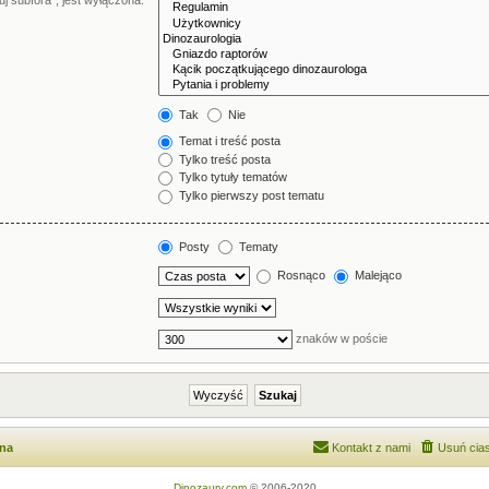
j subfora”, jest wyłączona.
Tak
Nie
Temat i treść posta
Tylko treść posta
Tylko tytuły tematów
Tylko pierwszy post tematu
Posty
Tematy
Rosnąco
Malejąco
znaków w poście
wna
Kontakt z nami
Usuń cias
Dinozaury.com
© 2006-2020