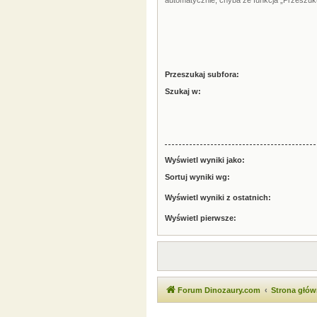
automatycznie, chyba że funkcja „Przeszuku
Przeszukaj subfora:
Szukaj w:
Wyświetl wyniki jako:
Sortuj wyniki wg:
Wyświetl wyniki z ostatnich:
Wyświetl pierwsze:
Forum Dinozaury.com
Strona głó