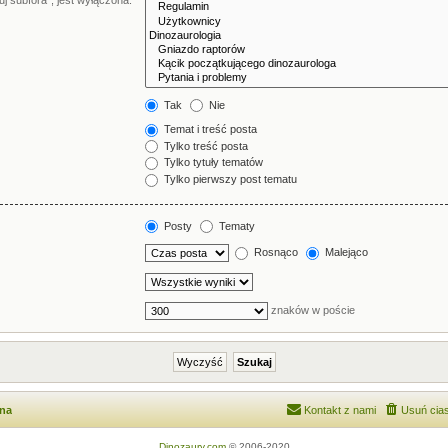
j subfora”, jest wyłączona.
Tak
Nie
Temat i treść posta
Tylko treść posta
Tylko tytuły tematów
Tylko pierwszy post tematu
Posty
Tematy
Rosnąco
Malejąco
znaków w poście
wna
Kontakt z nami
Usuń cias
Dinozaury.com
© 2006-2020