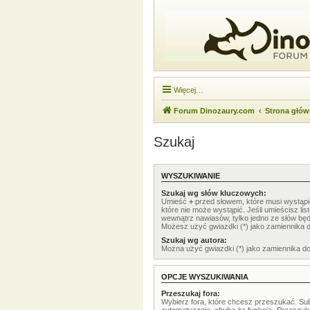
Więcej…
Forum Dinozaury.com
Strona głó
Szukaj
WYSZUKIWANIE
Szukaj wg słów kluczowych:
Umieść
+
przed słowem, które musi wystąp
które nie może wystąpić. Jeśli umieścisz li
wewnątrz nawiasów, tylko jedno ze słów będ
Możesz użyć gwiazdki (*) jako zamiennika 
Szukaj wg autora:
Można użyć gwiazdki (*) jako zamiennika d
OPCJE WYSZUKIWANIA
Przeszukaj fora:
Wybierz fora, które chcesz przeszukać. Su