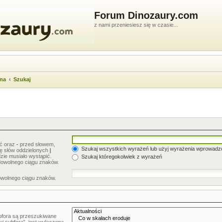
Forum Dinozaury.com
z nami przeniesiesz się w czasie...
wna
Szukaj
ić oraz
-
przed słowem,
Szukaj wszystkich wyrażeń lub użyj wyrażenia wprowad
stę słów oddzielonych
|
zie musiało wystąpić.
Szukaj któregokolwiek z wyrażeń
dowolnego ciągu znaków.
owolnego ciągu znaków.
bfora są przeszukiwane