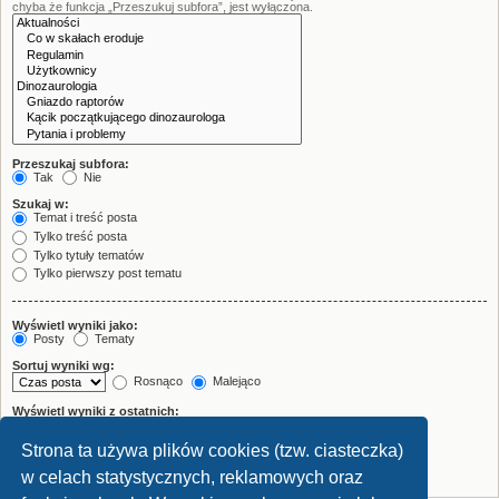
chyba że funkcja „Przeszukuj subfora”, jest wyłączona.
Przeszukaj subfora:
Tak
Nie
Szukaj w:
Temat i treść posta
Tylko treść posta
Tylko tytuły tematów
Tylko pierwszy post tematu
Wyświetl wyniki jako:
Posty
Tematy
Sortuj wyniki wg:
Rosnąco
Malejąco
Wyświetl wyniki z ostatnich:
Strona ta używa plików cookies (tzw. ciasteczka)
Wyświetl pierwsze:
znaków w poście
w celach statystycznych, reklamowych oraz