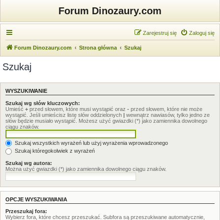
Forum Dinozaury.com
Zarejestruj się
Zaloguj się
Forum Dinozaury.com
Strona główna
Szukaj
Szukaj
WYSZUKIWANIE
Szukaj wg słów kluczowych:
Umieść
+
przed słowem, które musi wystąpić oraz
-
przed słowem, które nie może
wystąpić. Jeśli umieścisz listę słów oddzielonych
|
wewnątrz nawiasów, tylko jedno ze
słów będzie musiało wystąpić. Możesz użyć gwiazdki (*) jako zamiennika dowolnego
ciągu znaków.
Szukaj wszystkich wyrażeń lub użyj wyrażenia wprowadzonego
Szukaj któregokolwiek z wyrażeń
Szukaj wg autora:
Można użyć gwiazdki (*) jako zamiennika dowolnego ciągu znaków.
OPCJE WYSZUKIWANIA
Przeszukaj fora:
Wybierz fora, które chcesz przeszukać. Subfora są przeszukiwane automatycznie,