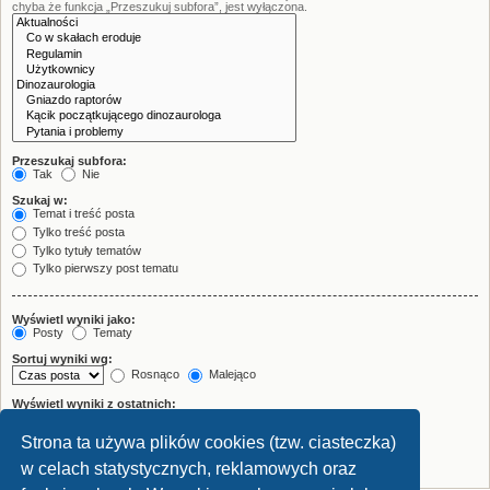
chyba że funkcja „Przeszukuj subfora”, jest wyłączona.
Przeszukaj subfora:
Tak
Nie
Szukaj w:
Temat i treść posta
Tylko treść posta
Tylko tytuły tematów
Tylko pierwszy post tematu
Wyświetl wyniki jako:
Posty
Tematy
Sortuj wyniki wg:
Rosnąco
Malejąco
Wyświetl wyniki z ostatnich:
Strona ta używa plików cookies (tzw. ciasteczka)
Wyświetl pierwsze:
znaków w poście
w celach statystycznych, reklamowych oraz