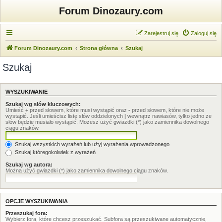
Forum Dinozaury.com
Zarejestruj się
Zaloguj się
Forum Dinozaury.com
Strona główna
Szukaj
Szukaj
WYSZUKIWANIE
Szukaj wg słów kluczowych:
Umieść
+
przed słowem, które musi wystąpić oraz
-
przed słowem, które nie może
wystąpić. Jeśli umieścisz listę słów oddzielonych
|
wewnątrz nawiasów, tylko jedno ze
słów będzie musiało wystąpić. Możesz użyć gwiazdki (*) jako zamiennika dowolnego
ciągu znaków.
Szukaj wszystkich wyrażeń lub użyj wyrażenia wprowadzonego
Szukaj któregokolwiek z wyrażeń
Szukaj wg autora:
Można użyć gwiazdki (*) jako zamiennika dowolnego ciągu znaków.
OPCJE WYSZUKIWANIA
Przeszukaj fora:
Wybierz fora, które chcesz przeszukać. Subfora są przeszukiwane automatycznie,