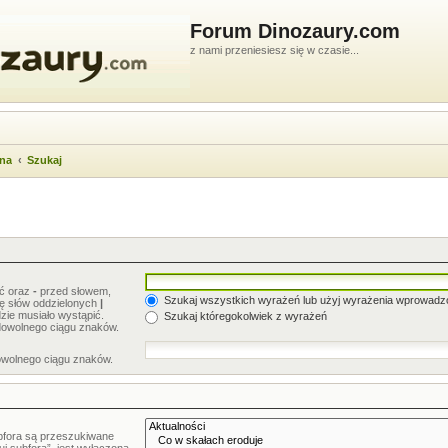
Forum Dinozaury.com
z nami przeniesiesz się w czasie...
wna
Szukaj
ić oraz
-
przed słowem,
Szukaj wszystkich wyrażeń lub użyj wyrażenia wprowad
stę słów oddzielonych
|
zie musiało wystąpić.
Szukaj któregokolwiek z wyrażeń
dowolnego ciągu znaków.
owolnego ciągu znaków.
bfora są przeszukiwane