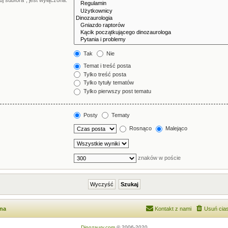
j subfora”, jest wyłączona.
Tak
Nie
Temat i treść posta
Tylko treść posta
Tylko tytuły tematów
Tylko pierwszy post tematu
Posty
Tematy
Rosnąco
Malejąco
znaków w poście
wna
Kontakt z nami
Usuń cias
Dinozaury.com
© 2006-2020