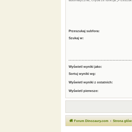
automatycznie, chyba że funkcja „Przeszuku
Przeszukaj subfora:
Szukaj w:
Wyświetl wyniki jako:
Sortuj wyniki wg:
Wyświetl wyniki z ostatnich:
Wyświetl pierwsze:
Forum Dinozaury.com
Strona głó