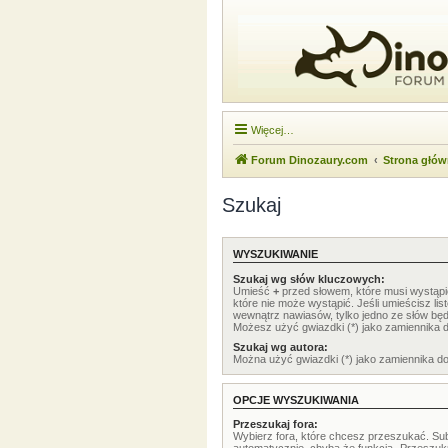
Więcej…
Forum Dinozaury.com
Strona głó
Szukaj
WYSZUKIWANIE
Szukaj wg słów kluczowych:
Umieść
+
przed słowem, które musi wystąp
które nie może wystąpić. Jeśli umieścisz li
wewnątrz nawiasów, tylko jedno ze słów będ
Możesz użyć gwiazdki (*) jako zamiennika 
Szukaj wg autora:
Można użyć gwiazdki (*) jako zamiennika d
OPCJE WYSZUKIWANIA
Przeszukaj fora:
Wybierz fora, które chcesz przeszukać. Su