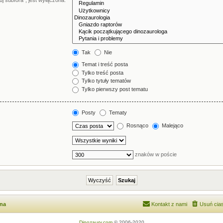
j subfora”, jest wyłączona.
Tak
Nie
Temat i treść posta
Tylko treść posta
Tylko tytuły tematów
Tylko pierwszy post tematu
Posty
Tematy
Rosnąco
Malejąco
znaków w poście
wna
Kontakt z nami
Usuń cias
Dinozaury.com
© 2006-2020