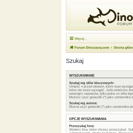
Więcej…
Forum Dinozaury.com
Strona głó
Szukaj
WYSZUKIWANIE
Szukaj wg słów kluczowych:
Umieść
+
przed słowem, które musi wystąp
które nie może wystąpić. Jeśli umieścisz li
wewnątrz nawiasów, tylko jedno ze słów będ
Możesz użyć gwiazdki (*) jako zamiennika 
Szukaj wg autora:
Można użyć gwiazdki (*) jako zamiennika d
OPCJE WYSZUKIWANIA
Przeszukaj fora:
Wybierz fora, które chcesz przeszukać. Su