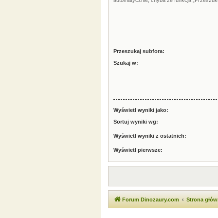
automatycznie, chyba że funkcja „Przeszuku
Przeszukaj subfora:
Szukaj w:
Wyświetl wyniki jako:
Sortuj wyniki wg:
Wyświetl wyniki z ostatnich:
Wyświetl pierwsze:
Forum Dinozaury.com
Strona głó