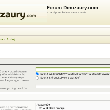
Forum Dinozaury.com
z nami przeniesiesz się w czasie...
wna
Szukaj
ić oraz
-
przed słowem,
Szukaj wszystkich wyrażeń lub użyj wyrażenia wprowad
stę słów oddzielonych
|
zie musiało wystąpić.
Szukaj któregokolwiek z wyrażeń
dowolnego ciągu znaków.
owolnego ciągu znaków.
bfora są przeszukiwane