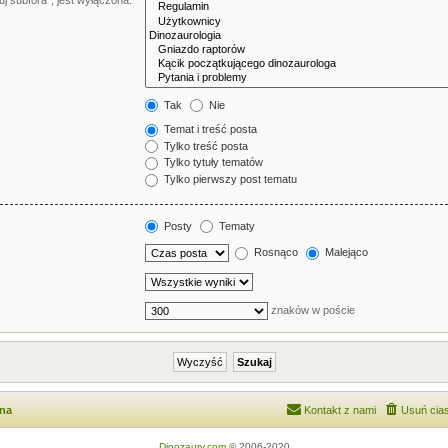
j subfora”, jest wyłączona.
Tak
Nie
Temat i treść posta
Tylko treść posta
Tylko tytuły tematów
Tylko pierwszy post tematu
Posty
Tematy
Rosnąco
Malejąco
znaków w poście
wna
Kontakt z nami
Usuń cias
Dinozaury.com
© 2006-2020