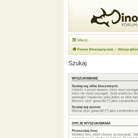
Więcej…
Forum Dinozaury.com
Strona głó
Szukaj
WYSZUKIWANIE
Szukaj wg słów kluczowych:
Umieść
+
przed słowem, które musi wystąp
które nie może wystąpić. Jeśli umieścisz li
wewnątrz nawiasów, tylko jedno ze słów będ
Możesz użyć gwiazdki (*) jako zamiennika 
Szukaj wg autora:
Można użyć gwiazdki (*) jako zamiennika d
OPCJE WYSZUKIWANIA
Przeszukaj fora:
Wybierz fora, które chcesz przeszukać. Su