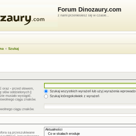
Forum Dinozaury.com
z nami przeniesiesz się w czasie...
wna
Szukaj
ić oraz
-
przed słowem,
Szukaj wszystkich wyrażeń lub użyj wyrażenia wprowad
stę słów oddzielonych
|
zie musiało wystąpić.
Szukaj któregokolwiek z wyrażeń
dowolnego ciągu znaków.
owolnego ciągu znaków.
bfora są przeszukiwane