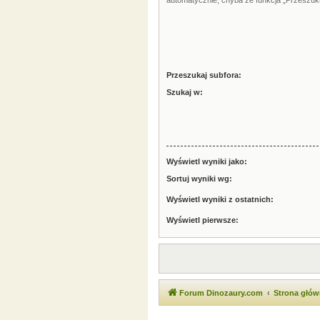
automatycznie, chyba że funkcja „Przeszuku
Przeszukaj subfora:
Szukaj w:
Wyświetl wyniki jako:
Sortuj wyniki wg:
Wyświetl wyniki z ostatnich:
Wyświetl pierwsze:
Forum Dinozaury.com
Strona głó