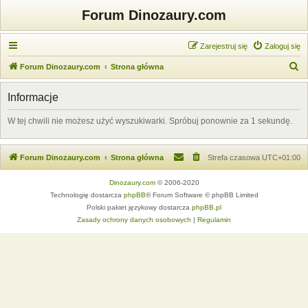
Forum Dinozaury.com
Zarejestruj się
Zaloguj się
S
Forum Dinozaury.com
Strona główna
z
Informacje
u
k
W tej chwili nie możesz użyć wyszukiwarki. Spróbuj ponownie za 1 sekundę.
a
j
Forum Dinozaury.com
Strona główna
Strefa czasowa
UTC+01:00
Dinozaury.com
© 2006-2020
Technologię dostarcza
phpBB
® Forum Software © phpBB Limited
Polski pakiet językowy dostarcza
phpBB.pl
Zasady ochrony danych osobowych
|
Regulamin