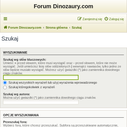
Forum Dinozaury.com
Zarejestruj się
Zaloguj się
Forum Dinozaury.com
Strona główna
Szukaj
Szukaj
WYSZUKIWANIE
Szukaj wg słów kluczowych:
Umieść
+
przed słowem, które musi wystąpić oraz
-
przed słowem, które nie może
wystąpić. Jeśli umieścisz listę słów oddzielonych
|
wewnątrz nawiasów, tylko jedno ze
słów będzie musiało wystąpić. Możesz użyć gwiazdki (*) jako zamiennika dowolnego
ciągu znaków.
Szukaj wszystkich wyrażeń lub użyj wyrażenia wprowadzonego
Szukaj któregokolwiek z wyrażeń
Szukaj wg autora:
Można użyć gwiazdki (*) jako zamiennika dowolnego ciągu znaków.
OPCJE WYSZUKIWANIA
Przeszukaj fora:
Wybierz fora, które chcesz przeszukać. Subfora są przeszukiwane automatycznie,