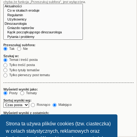
chyba że funkcja „Przeszukuj subfora”, jest wyłączona.
Przeszukaj subfora:
Tak
Nie
Szukaj w:
Temat i treść posta
Tylko treść posta
Tylko tytuły tematów
Tylko pierwszy post tematu
Wyświetl wyniki jako:
Posty
Tematy
Sortuj wyniki wg:
Rosnąco
Malejąco
Wyświetl wyniki z ostatnich:
Strona ta używa plików cookies (tzw. ciasteczka)
Wyświetl pierwsze:
znaków w poście
w celach statystycznych, reklamowych oraz