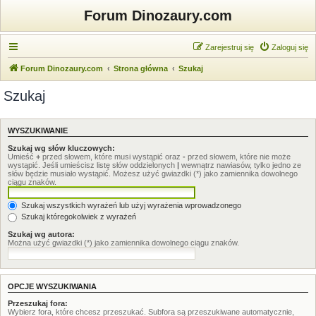
Forum Dinozaury.com
Zarejestruj się
Zaloguj się
Forum Dinozaury.com
Strona główna
Szukaj
Szukaj
WYSZUKIWANIE
Szukaj wg słów kluczowych:
Umieść
+
przed słowem, które musi wystąpić oraz
-
przed słowem, które nie może
wystąpić. Jeśli umieścisz listę słów oddzielonych
|
wewnątrz nawiasów, tylko jedno ze
słów będzie musiało wystąpić. Możesz użyć gwiazdki (*) jako zamiennika dowolnego
ciągu znaków.
Szukaj wszystkich wyrażeń lub użyj wyrażenia wprowadzonego
Szukaj któregokolwiek z wyrażeń
Szukaj wg autora:
Można użyć gwiazdki (*) jako zamiennika dowolnego ciągu znaków.
OPCJE WYSZUKIWANIA
Przeszukaj fora:
Wybierz fora, które chcesz przeszukać. Subfora są przeszukiwane automatycznie,