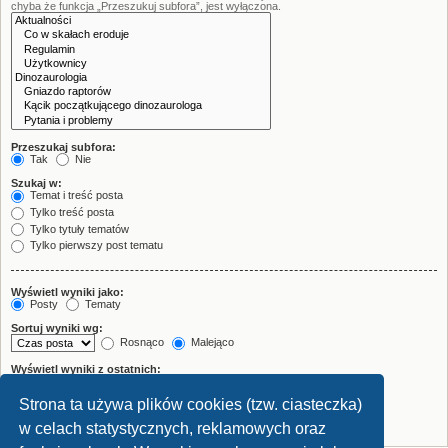
chyba że funkcja „Przeszukuj subfora”, jest wyłączona.
Przeszukaj subfora:
Tak
Nie
Szukaj w:
Temat i treść posta
Tylko treść posta
Tylko tytuły tematów
Tylko pierwszy post tematu
Wyświetl wyniki jako:
Posty
Tematy
Sortuj wyniki wg:
Rosnąco
Malejąco
Wyświetl wyniki z ostatnich:
Strona ta używa plików cookies (tzw. ciasteczka)
Wyświetl pierwsze:
znaków w poście
w celach statystycznych, reklamowych oraz