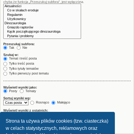
chyba że funkcja „Przeszukuj subfora”, jest wyłączona.
Przeszukaj subfora:
Tak
Nie
Szukaj w:
Temat i treść posta
Tylko treść posta
Tylko tytuły tematów
Tylko pierwszy post tematu
Wyświetl wyniki jako:
Posty
Tematy
Sortuj wyniki wg:
Rosnąco
Malejąco
Wyświetl wyniki z ostatnich:
Strona ta używa plików cookies (tzw. ciasteczka)
Wyświetl pierwsze:
znaków w poście
w celach statystycznych, reklamowych oraz