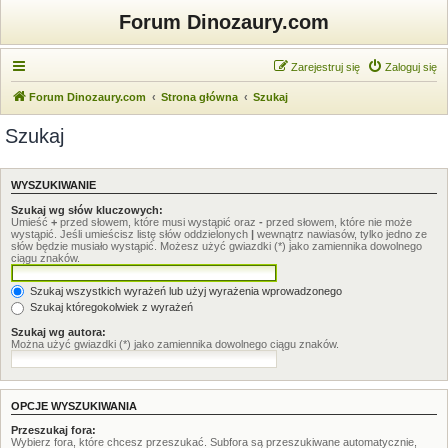
Forum Dinozaury.com
Zarejestruj się
Zaloguj się
Forum Dinozaury.com
Strona główna
Szukaj
Szukaj
WYSZUKIWANIE
Szukaj wg słów kluczowych:
Umieść
+
przed słowem, które musi wystąpić oraz
-
przed słowem, które nie może
wystąpić. Jeśli umieścisz listę słów oddzielonych
|
wewnątrz nawiasów, tylko jedno ze
słów będzie musiało wystąpić. Możesz użyć gwiazdki (*) jako zamiennika dowolnego
ciągu znaków.
Szukaj wszystkich wyrażeń lub użyj wyrażenia wprowadzonego
Szukaj któregokolwiek z wyrażeń
Szukaj wg autora:
Można użyć gwiazdki (*) jako zamiennika dowolnego ciągu znaków.
OPCJE WYSZUKIWANIA
Przeszukaj fora:
Wybierz fora, które chcesz przeszukać. Subfora są przeszukiwane automatycznie,