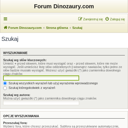
Forum Dinozaury.com
Zarejestruj się
Zaloguj się
Forum Dinozaury.com
Strona główna
Szukaj
Szukaj
WYSZUKIWANIE
Szukaj wg słów kluczowych:
Umieść
+
przed słowem, które musi wystąpić oraz
-
przed słowem, które nie może
wystąpić. Jeśli umieścisz listę słów oddzielonych
|
wewnątrz nawiasów, tylko jedno ze
słów będzie musiało wystąpić. Możesz użyć gwiazdki (*) jako zamiennika dowolnego
ciągu znaków.
Szukaj wszystkich wyrażeń lub użyj wyrażenia wprowadzonego
Szukaj któregokolwiek z wyrażeń
Szukaj wg autora:
Można użyć gwiazdki (*) jako zamiennika dowolnego ciągu znaków.
OPCJE WYSZUKIWANIA
Przeszukaj fora:
Wybierz fora, które chcesz przeszukać. Subfora są przeszukiwane automatycznie,