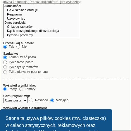
chyba że funkcja „Przeszukuj subfora”, jest wyłączona.
Przeszukaj subfora:
Tak
Nie
Szukaj w:
Temat i treść posta
Tylko treść posta
Tylko tytuły tematów
Tylko pierwszy post tematu
Wyświetl wyniki jako:
Posty
Tematy
Sortuj wyniki wg:
Rosnąco
Malejąco
Wyświetl wyniki z ostatnich:
Strona ta używa plików cookies (tzw. ciasteczka)
Wyświetl pierwsze:
znaków w poście
w celach statystycznych, reklamowych oraz