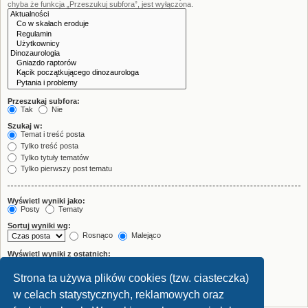
chyba że funkcja „Przeszukuj subfora”, jest wyłączona.
Przeszukaj subfora:
Tak
Nie
Szukaj w:
Temat i treść posta
Tylko treść posta
Tylko tytuły tematów
Tylko pierwszy post tematu
Wyświetl wyniki jako:
Posty
Tematy
Sortuj wyniki wg:
Rosnąco
Malejąco
Wyświetl wyniki z ostatnich:
Strona ta używa plików cookies (tzw. ciasteczka)
Wyświetl pierwsze:
znaków w poście
w celach statystycznych, reklamowych oraz