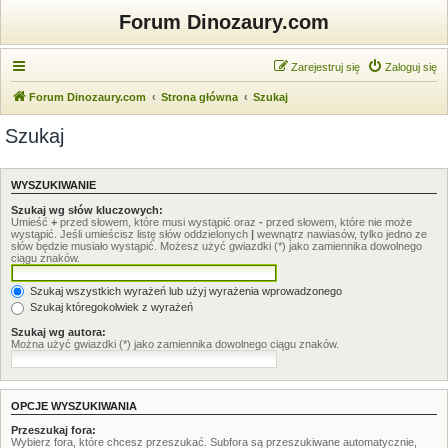
Forum Dinozaury.com
Zarejestruj się
Zaloguj się
Forum Dinozaury.com
Strona główna
Szukaj
Szukaj
WYSZUKIWANIE
Szukaj wg słów kluczowych:
Umieść
+
przed słowem, które musi wystąpić oraz
-
przed słowem, które nie może
wystąpić. Jeśli umieścisz listę słów oddzielonych
|
wewnątrz nawiasów, tylko jedno ze
słów będzie musiało wystąpić. Możesz użyć gwiazdki (*) jako zamiennika dowolnego
ciągu znaków.
Szukaj wszystkich wyrażeń lub użyj wyrażenia wprowadzonego
Szukaj któregokolwiek z wyrażeń
Szukaj wg autora:
Można użyć gwiazdki (*) jako zamiennika dowolnego ciągu znaków.
OPCJE WYSZUKIWANIA
Przeszukaj fora:
Wybierz fora, które chcesz przeszukać. Subfora są przeszukiwane automatycznie,