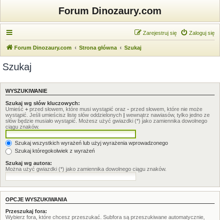
Forum Dinozaury.com
Zarejestruj się
Zaloguj się
Forum Dinozaury.com
Strona główna
Szukaj
Szukaj
WYSZUKIWANIE
Szukaj wg słów kluczowych:
Umieść
+
przed słowem, które musi wystąpić oraz
-
przed słowem, które nie może
wystąpić. Jeśli umieścisz listę słów oddzielonych
|
wewnątrz nawiasów, tylko jedno ze
słów będzie musiało wystąpić. Możesz użyć gwiazdki (*) jako zamiennika dowolnego
ciągu znaków.
Szukaj wszystkich wyrażeń lub użyj wyrażenia wprowadzonego
Szukaj któregokolwiek z wyrażeń
Szukaj wg autora:
Można użyć gwiazdki (*) jako zamiennika dowolnego ciągu znaków.
OPCJE WYSZUKIWANIA
Przeszukaj fora:
Wybierz fora, które chcesz przeszukać. Subfora są przeszukiwane automatycznie,