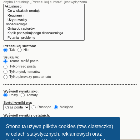
chyba że funkcja „Przeszukuj subfora”, jest wyłączona.
Przeszukaj subfora:
Tak
Nie
Szukaj w:
Temat i treść posta
Tylko treść posta
Tylko tytuły tematów
Tylko pierwszy post tematu
Wyświetl wyniki jako:
Posty
Tematy
Sortuj wyniki wg:
Rosnąco
Malejąco
Wyświetl wyniki z ostatnich:
Strona ta używa plików cookies (tzw. ciasteczka)
Wyświetl pierwsze:
znaków w poście
w celach statystycznych, reklamowych oraz