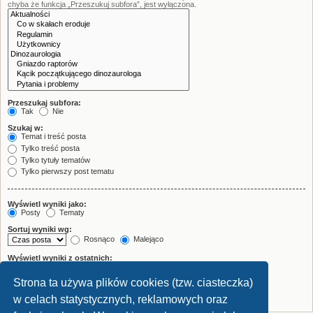
chyba że funkcja „Przeszukuj subfora”, jest wyłączona.
Przeszukaj subfora:
Tak
Nie
Szukaj w:
Temat i treść posta
Tylko treść posta
Tylko tytuły tematów
Tylko pierwszy post tematu
Wyświetl wyniki jako:
Posty
Tematy
Sortuj wyniki wg:
Rosnąco
Malejąco
Wyświetl wyniki z ostatnich:
Strona ta używa plików cookies (tzw. ciasteczka)
Wyświetl pierwsze:
znaków w poście
w celach statystycznych, reklamowych oraz