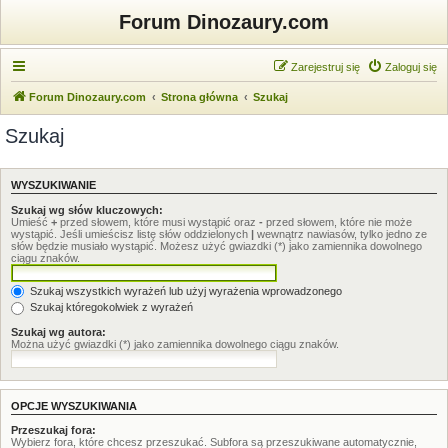
Forum Dinozaury.com
Zarejestruj się
Zaloguj się
Forum Dinozaury.com
Strona główna
Szukaj
Szukaj
WYSZUKIWANIE
Szukaj wg słów kluczowych:
Umieść
+
przed słowem, które musi wystąpić oraz
-
przed słowem, które nie może
wystąpić. Jeśli umieścisz listę słów oddzielonych
|
wewnątrz nawiasów, tylko jedno ze
słów będzie musiało wystąpić. Możesz użyć gwiazdki (*) jako zamiennika dowolnego
ciągu znaków.
Szukaj wszystkich wyrażeń lub użyj wyrażenia wprowadzonego
Szukaj któregokolwiek z wyrażeń
Szukaj wg autora:
Można użyć gwiazdki (*) jako zamiennika dowolnego ciągu znaków.
OPCJE WYSZUKIWANIA
Przeszukaj fora:
Wybierz fora, które chcesz przeszukać. Subfora są przeszukiwane automatycznie,